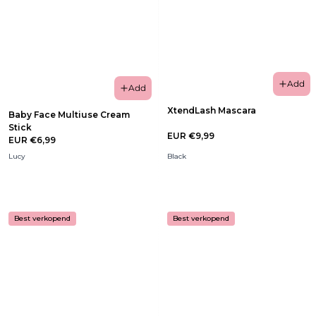
Add
Add
XtendLash Mascara
Baby Face Multiuse Cream
Stick
EUR €9,99
EUR €6,99
Lucy
Black
Best verkopend
Best verkopend