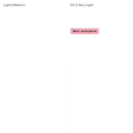
Light/Medium
0.5-2 Very Light
Best verkopend