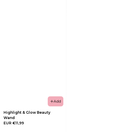
Add
Highlight & Glow Beauty
Wand
EUR €11,99