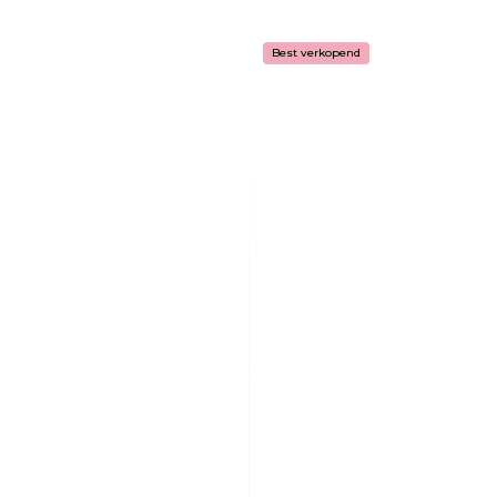
Best verkopend