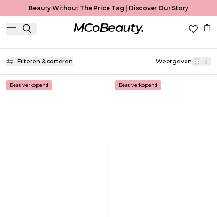
Beauty Without The Price Tag |
Discover Our Story
Makeup
Home
Makeup
Filteren & sorteren
Weergeven
Best verkopend
Best verkopend