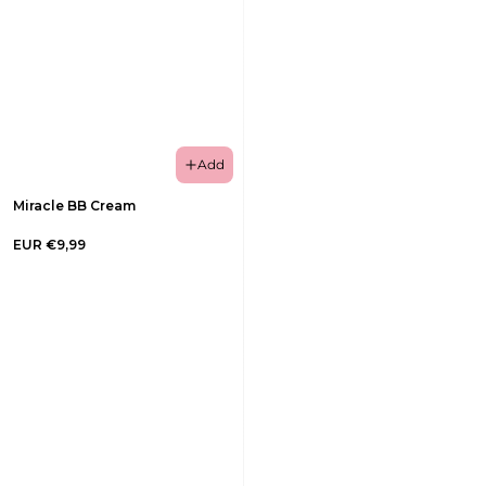
Add
Miracle BB Cream
EUR €9,99